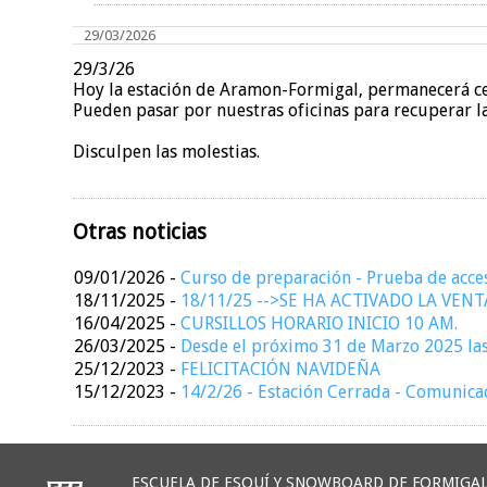
29/03/2026
29/3/26
Hoy la estación de Aramon-Formigal, permanecerá c
Pueden pasar por nuestras oficinas para recuperar la
Disculpen las molestias.
Otras noticias
09/01/2026
-
Curso de preparación - Prueba de acc
18/11/2025
-
18/11/25 -->SE HA ACTIVADO LA VEN
16/04/2025
-
CURSILLOS HORARIO INICIO 10 AM.
26/03/2025
-
Desde el próximo 31 de Marzo 2025 las 
25/12/2023
-
FELICITACIÓN NAVIDEÑA
15/12/2023
-
14/2/26 - Estación Cerrada - Comunica
ESCUELA DE ESQUÍ Y SNOWBOARD DE FORMIGA