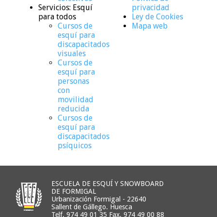
Servicios: Esquí
privacidad
para todos
Ley de Cookies
Cursos de
Mapa web
esquí para
discapacitados
visuales
Cursos de
esquí para
personas
con
movilidad
reducida
Cursos de
esquí para
discapacitados
psíquicos
ESCUELA DE ESQUÍ Y SNOWBOARD
DE FORMIGAL
Urbanización Formigal - 22640
Sallent de Gállego. Huesca
Telf. 974 49 01 35 Fax. 974 49 00 88