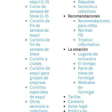
esquí (L-V)
Raquetas
Curso de
Servicios a
semana de
colectivos
Snow (L-V)
Recomendaciones
Cursillo de
Recomendaciones
fin de
para niños
semana de
Normas
esquí
FIS
Cursillo de
Triptico
fin de
informativo
semana de
La estación
Snow
Lugares de
Cursillo a
encuentro
clubes
El tiempo
Cursillo de
Parte de
esquí para
nieve de
grupos de
Formigal
empresa
Webcams
Cursillos
de
especiales
Formigal
de esquí
Tarifas
Otros
Contacto
servicios a
Aviso legal
colectivos
Política de