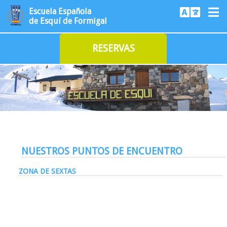
Escuela Española
de Esquí de Formigal
RESERVAS
NUESTROS PUNTOS DE ENCUENTRO
ZONA DE SEXTAS