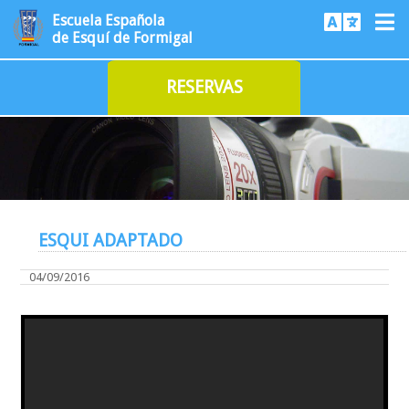
Escuela Española
de Esquí de Formigal
RESERVAS
ESQUI ADAPTADO
04/09/2016