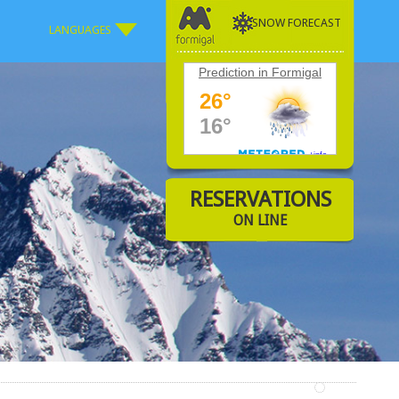
SNOW FORECAST
LANGUAGES
Prediction in Formigal
RESERVATIONS
ON LINE