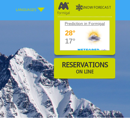
SNOW FORECAST
LANGUAGES
Prediction in Formigal
RESERVATIONS
ON LINE